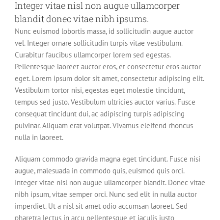
Integer vitae nisl non augue ullamcorper
blandit donec vitae nibh ipsums.
Nunc euismod lobortis massa, id sollicitudin augue auctor
vel. Integer ornare sollicitudin turpis vitae vestibulum.
Curabitur faucibus ullamcorper lorem sed egestas.
Pellentesque laoreet auctor eros, et consectetur eros auctor
eget. Lorem ipsum dolor sit amet, consectetur adipiscing elit.
Vestibulum tortor nisi, egestas eget molestie tincidunt,
tempus sed justo. Vestibulum ultricies auctor varius. Fusce
consequat tincidunt dui, ac adipiscing turpis adipiscing
pulvinar. Aliquam erat volutpat. Vivamus eleifend rhoncus
nulla in laoreet.
Aliquam commodo gravida magna eget tincidunt. Fusce nisi
augue, malesuada in commodo quis, euismod quis orci.
Integer vitae nisl non augue ullamcorper blandit. Donec vitae
nibh ipsum, vitae semper orci. Nunc sed elit in nulla auctor
imperdiet. Ut a nisl sit amet odio accumsan laoreet. Sed
pharetra lectus in arcu pellentesque et iaculis justo