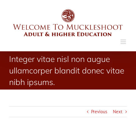
Skip
to
content
Integer vitae nisl non augue
ullamcorper blandit donec vitae
nibh ipsums.
Previous
Next